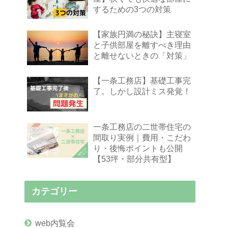
するための3つの対策
【家族円満の秘訣】主寝室
と子供部屋を離すべき理由
と離せないときの「対策」
【一条工務店】基礎工事完
了。しかし設計ミス発覚！
一条工務店の二世帯住宅の
間取り実例｜費用・こだわ
り・後悔ポイントも公開
【53坪・部分共有型】
カテゴリー
web内覧会