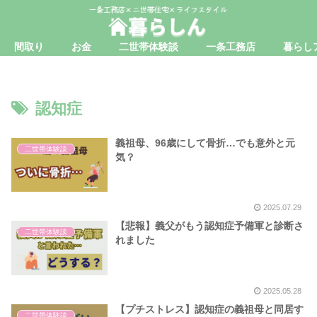
間取り
お金
二世帯体験談
一条工務店
暮らし
認知症
義祖母、96歳にして骨折…でも意外と元
二世帯体験談
気？
2025.07.29
【悲報】義父がもう認知症予備軍と診断さ
二世帯体験談
れました
2025.05.28
【プチストレス】認知症の義祖母と同居す
二世帯体験談