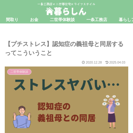
間取り
お金
二世帯体験談
一条工務店
暮らし
【プチストレス】認知症の義祖母と同居する
ってこういうこと
2020.12.28
2025.04.03
二世帯体験談