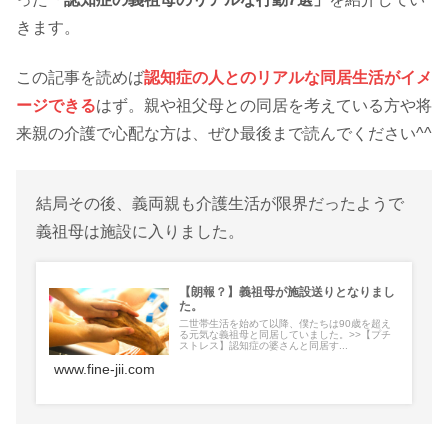
きます。
この記事を読めば
認知症の人とのリアルな同居生活がイメ
ージできる
はず。親や祖父母との同居を考えている方や将
来親の介護で心配な方は、ぜひ最後まで読んでください^^
結局その後、義両親も介護生活が限界だったようで
義祖母は施設に入りました。
【朗報？】義祖母が施設送りとなりまし
た。
二世帯生活を始めて以降、僕たちは90歳を超え
る元気な義祖母と同居していました。>>【プチ
ストレス】認知症の婆さんと同居す...
www.fine-jii.com