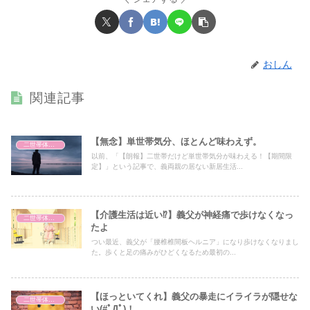
おしん
関連記事
【無念】単世帯気分、ほとんど味わえず。
二世帯体験談
以前、「【朗報】二世帯だけど単世帯気分が味わえる！【期間限
定】」という記事で、義両親の居ない新居生活...
【介護生活は近い⁉】義父が神経痛で歩けなくなっ
二世帯体験談
たよ
つい最近、義父が「腰椎椎間板ヘルニア」になり歩けなくなりまし
た。歩くと足の痛みがひどくなるため最初の...
【ほっといてくれ】義父の暴走にイライラが隠せな
二世帯体験談
い(#ﾟДﾟ)！