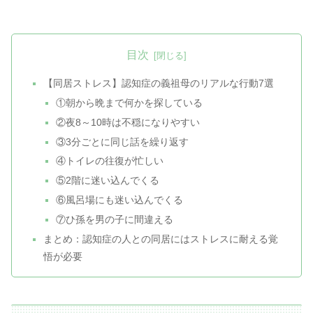
目次
【同居ストレス】認知症の義祖母のリアルな行動7選
①朝から晩まで何かを探している
②夜8～10時は不穏になりやすい
③3分ごとに同じ話を繰り返す
④トイレの往復が忙しい
⑤2階に迷い込んでくる
⑥風呂場にも迷い込んでくる
⑦ひ孫を男の子に間違える
まとめ：認知症の人との同居にはストレスに耐える覚
悟が必要