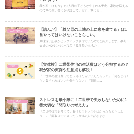
我が家ではもうすぐ2人目の子どもが生まれる予定。家族が増える
ので車の買い替えを検討しています。車にま...
【詰んだ】「義父母の土地の上に家を建てる」は1
二世帯体験談
番やってはいけないことらしい。
興味深い記事がピックアップされていたのでご紹介します。参考：
夫婦のNGランキング1位「義父母の土地の...
【実体験】二世帯住宅の生活費はどう分担するの？
お金
我が家の実例や注意点も解説！
「二世帯の生活費ってどう分けたらいいんだろう？」「何をどれく
らい負担すればいいか分からない」「実際に...
ストレスを最小限に！二世帯で失敗しないために1
二世帯体験談
番大切な「間取りの考え方」
「二世帯住宅を考えているけどストレスやばかったらどうしよ
う…」「間取りでミスったら今後の人生詰むよな...