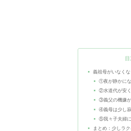
目
義祖母がいなくな
①夜が静かに
②水道代が安
③義父の機嫌
④義母は少し
⑤我々子夫婦
まとめ：少しラク