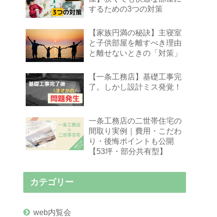
するための3つの対策
【家族円満の秘訣】主寝室
と子供部屋を離すべき理由
と離せないときの「対策」
【一条工務店】基礎工事完
了。しかし設計ミス発覚！
一条工務店の二世帯住宅の
間取り実例｜費用・こだわ
り・後悔ポイントも公開
【53坪・部分共有型】
カテゴリー
web内覧会