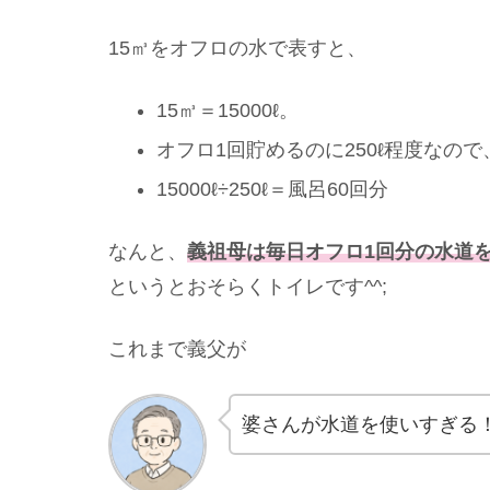
15㎥をオフロの水で表すと、
15㎥＝15000ℓ。
オフロ1回貯めるのに250ℓ程度なので
15000ℓ÷250ℓ＝風呂60回分
なんと、
義祖母は毎日オフロ1回分の水道
というとおそらくトイレです^^;
これまで義父が
婆さんが水道を使いすぎる