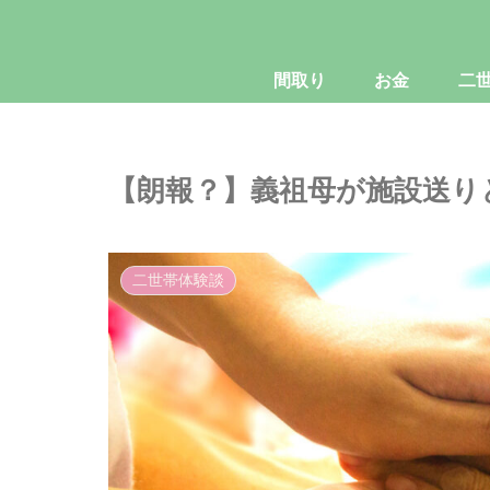
間取り
お金
二
【朗報？】義祖母が施設送り
二世帯体験談