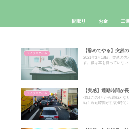
間取り
お金
二
【辞めてやる】突然の
ライフスタイル
2021年3月18日、突然
す。僕は車を持っていない..
【実感】通勤時間が
ライフスタイル
僕はこの4月から異動とな
勤！通勤時間が往復4時間に.