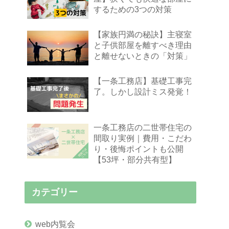
するための3つの対策
【家族円満の秘訣】主寝室
と子供部屋を離すべき理由
と離せないときの「対策」
【一条工務店】基礎工事完
了。しかし設計ミス発覚！
一条工務店の二世帯住宅の
間取り実例｜費用・こだわ
り・後悔ポイントも公開
【53坪・部分共有型】
カテゴリー
web内覧会