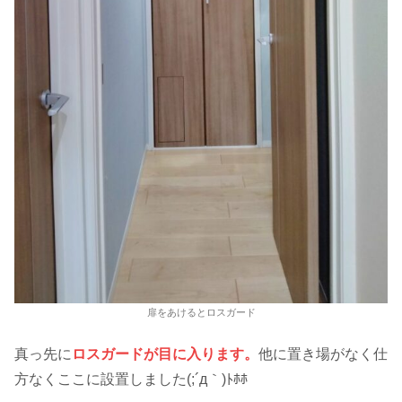
扉をあけるとロスガード
真っ先に
ロスガードが目に入ります。
他に置き場がなく仕
方なくここに設置しました(;´д｀)ﾄﾎﾎ