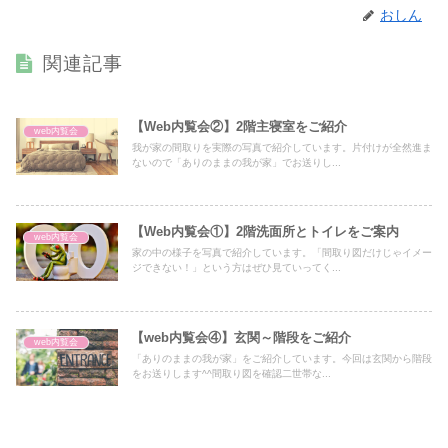
おしん
関連記事
【Web内覧会②】2階主寝室をご紹介
web内覧会
我が家の間取りを実際の写真で紹介しています。片付けが全然進ま
ないので「ありのままの我が家」でお送りし...
【Web内覧会①】2階洗面所とトイレをご案内
web内覧会
家の中の様子を写真で紹介しています。「間取り図だけじゃイメー
ジできない！」という方はぜひ見ていってく...
【web内覧会④】玄関～階段をご紹介
web内覧会
「ありのままの我が家」をご紹介しています。今回は玄関から階段
をお送りします^^間取り図を確認二世帯な...