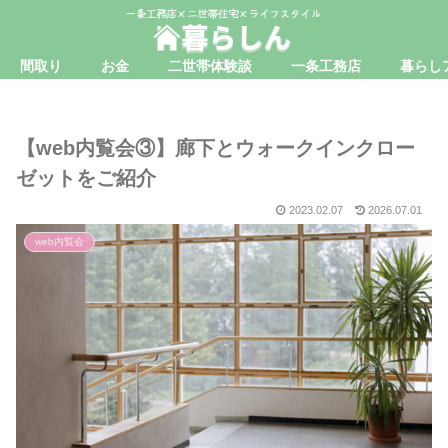
間取り
お金
二世帯体験談
一条工務店
暮らし
【web内覧会③】廊下とウォークインクロー
ゼットをご紹介
2023.02.07
2026.07.01
web内覧会