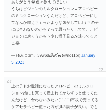
ありがとう😭色々教えてほしい！
うちはピジョンのミルクローション→アロベビー
のミルクローションなんだけど、アロベビーにし
てなんか増えちゃったような気がして🙇‍♂️うちの子
には合わないのかも？って思ったりしてて、、ピ
ジョンに戻ろうかもう少し様子見るか迷ってると
こ😂
— ゆみ☺︎3m←39w6d🌈👶🦕 (@no11br)
January
5, 2023
上の子もお世話になったアロベビーのミルクロー
ション娘にも買って産まれてからずっと使ってた
んだけど、合わないみたい(⌒-⌒ )市販で売ってる
ケアセラベビー使った方が肌の調子が良い。でも