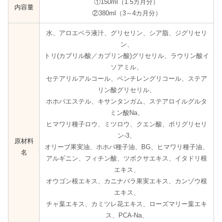
①150ml（1.5カ月分）
内容量
②380ml（3～4カ月分）
水、アロエベラ液汁、グリセリン、シア脂、ジグリセリ
ン、
トリ(カプリル酸／カプリン酸)グリセリル、ラウリン酸イ
ソアミル、
セテアリルアルコール、ペンチレングリコール、ステア
リン酸グリセリル、
ホホバエステル、キサンタンガム、ステアロイルグルタ
ミン酸Na、
ヒマワリ種子ロウ、ミツロウ、クエン酸、ポリグリセリ
ン-3、
原材料
オリーブ果実油、ホホバ種子油、BG、ヒマワリ種子油、
名
アルギニン、フィチン酸、ツボクサエキス、イタドリ根
エキス、
オウゴン根エキス、カニナバラ果実エキス、カンゾウ根
エキス、
チャ葉エキス、カミツレ花エキス、ローズマリー葉エキ
ス、PCA-Na、