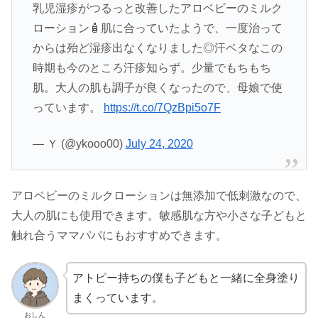
乳児湿疹がつるっと改善したアロベビーのミルク
ローション🧴肌に合っていたようで、一度治って
からは殆ど湿疹出なくなりました◎汗ベタなこの
時期も今のところ汗疹知らず。少量でもちもち
肌。大人の肌も調子が良くなったので、母娘で使
っています。
https://t.co/7QzBpi5o7F
— Ｙ (@ykooo00)
July 24, 2020
アロベビーのミルクローションは無添加で低刺激なので、
大人の肌にも使用できます。敏感肌な方や小さな子どもと
触れ合うママパパにもおすすめできます。
アトピー持ちの僕も子どもと一緒に全身塗り
まくっています。
おしん