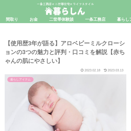
間取り
お金
二世帯体験談
一条工務店
暮らし
【使用歴3年が語る】アロベビーミルクローシ
ョンの3つの魅力と評判・口コミを解説【赤ち
ゃんの肌にやさしい】
2023.02.18
2023.03.13
暮らしアイテム