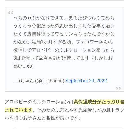
うちの👶もかなりできて、見るたびつらくてめち
ゃくちゃ心配だったの思い出しました🥲早く治し
たくて皮膚科行ってワセリンもらったんですがな
かなか。結局1ヶ月すぎる頃、フォロワーさんの
後押しでアロベビーのミルクローション塗ったら
3日で治って🙏今も顔だけ使ってます（しかしお
高い…🥺）
— iちゃん (@i__channn)
September 29, 2022
アロベビーのミルクローションは
高保湿成分がたっぷり含
まれています
。そのため肌荒れや乳児湿疹などの肌トラブ
ルを持つお子さんと相性が良いです。