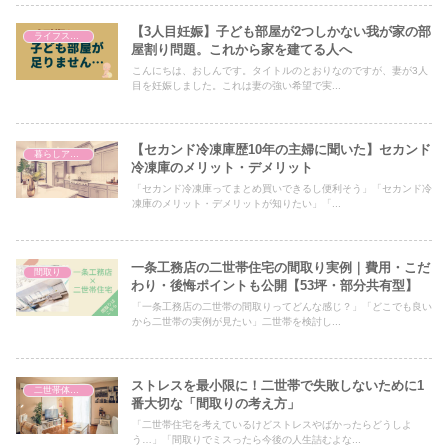
【3人目妊娠】子ども部屋が2つしかない我が家の部
ライフスタイル
屋割り問題。これから家を建てる人へ
こんにちは、おしんです。タイトルのとおりなのですが、妻が3人
目を妊娠しました。これは妻の強い希望で実...
【セカンド冷凍庫歴10年の主婦に聞いた】セカンド
暮らしアイテム
冷凍庫のメリット・デメリット
「セカンド冷凍庫ってまとめ買いできるし便利そう」「セカンド冷
凍庫のメリット・デメリットが知りたい」「...
一条工務店の二世帯住宅の間取り実例｜費用・こだ
間取り
わり・後悔ポイントも公開【53坪・部分共有型】
「一条工務店の二世帯の間取りってどんな感じ？」「どこでも良い
から二世帯の実例が見たい」二世帯を検討し...
ストレスを最小限に！二世帯で失敗しないために1
二世帯体験談
番大切な「間取りの考え方」
「二世帯住宅を考えているけどストレスやばかったらどうしよ
う…」「間取りでミスったら今後の人生詰むよな...