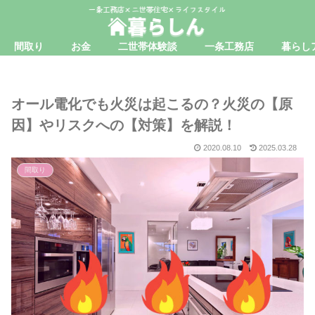
間取り
お金
二世帯体験談
一条工務店
暮らし
オール電化でも火災は起こるの？火災の【原
因】やリスクへの【対策】を解説！
2020.08.10
2025.03.28
間取り