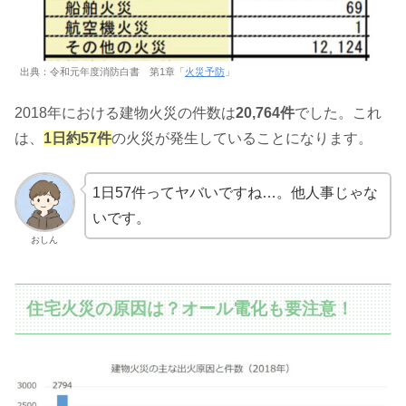
出典：令和元年度消防白書 第1章「
火災予防
」
2018年における建物火災の件数は
20,764件
でした。これ
は、
1日約57件
の火災が発生していることになります。
1日57件ってヤバいですね…。他人事じゃな
いです。
おしん
住宅火災の原因は？オール電化も要注意！