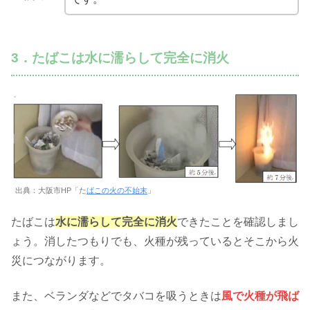
3．たばこは水に濡らして完全に消火
出典：大阪市HP「た
ばこの火の不始末
」
たばこは
水に濡らして完全に消火
できたことを確認しまし
ょう。消したつもりでも、火種が残っているとそこから火
災につながります。
また、ベランダなどでタバコを吸うときは
風で火種が飛ば