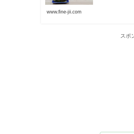
www.fine-jii.com
スポ