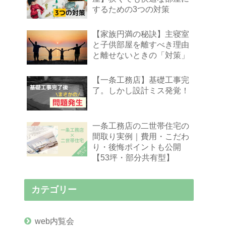
するための3つの対策
【家族円満の秘訣】主寝室
と子供部屋を離すべき理由
と離せないときの「対策」
【一条工務店】基礎工事完
了。しかし設計ミス発覚！
一条工務店の二世帯住宅の
間取り実例｜費用・こだわ
り・後悔ポイントも公開
【53坪・部分共有型】
カテゴリー
web内覧会