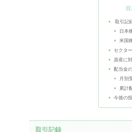
目
取引記
日本
米国
セクタ
資産に
配当金
月別
累計
今後の
取引記録