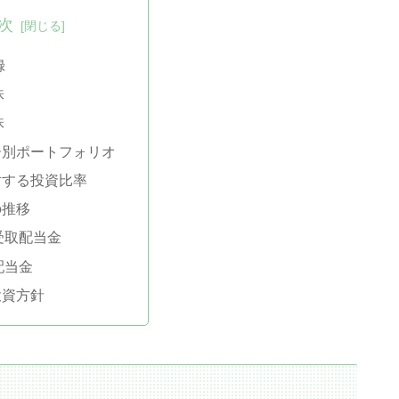
次
録
株
株
ー別ポートフォリオ
対する投資比率
の推移
受取配当金
配当金
投資方針