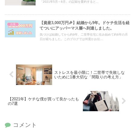
「2021年5月～8月」の記録を要約すると...
【資産3,000万円🎉】結婚から9年。ドケチ生活を経
お金
てついにアッパーマス層へ到達しました。
気づけば結婚してから約9年、二世帯住宅に住み始めて約6年の月
日が経ちました。このブログでは何度かお伝...
ストレスを最小限に！二世帯で失敗しな
いために1番大切な「間取りの考え方」
【2021年】ケチな僕が買って良かったも
の7選
コメント