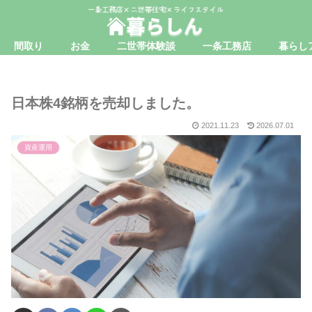
間取り
お金
二世帯体験談
一条工務店
暮らし
日本株4銘柄を売却しました。
2021.11.23
2026.07.01
資産運用