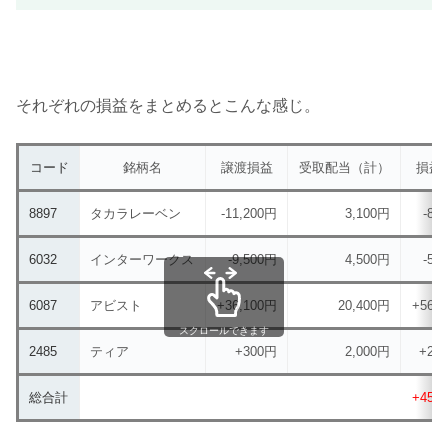
それぞれの損益をまとめるとこんな感じ。
コード
銘柄名
譲渡損益
受取配当（計）
損益
8897
タカラレーベン
-11,200円
3,100円
-8,
6032
インターワークス
-9,500円
4,500円
-5,
6087
アビスト
+36,100円
20,400円
+56,
スクロールできます
2485
ティア
+300円
2,000円
+2,
総合計
+45,