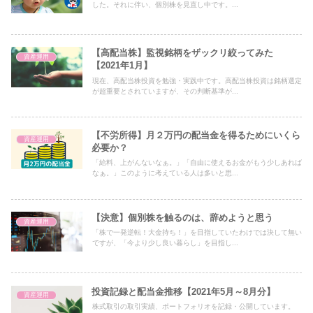
した。それに伴い、個別株を見直し中です。...
【高配当株】監視銘柄をザックリ絞ってみた
資産運用
【2021年1月】
現在、高配当株投資を勉強・実践中です。高配当株投資は銘柄選定
が超重要とされていますが、その判断基準が...
【不労所得】月２万円の配当金を得るためにいくら
資産運用
必要か？
「給料、上がんないなぁ。」「自由に使えるお金がもう少しあれば
なぁ。」このように考えている人は多いと思...
【決意】個別株を触るのは、辞めようと思う
資産運用
「株で一発逆転！大金持ち！」を目指していたわけでは決して無い
ですが、「今より少し良い暮らし」を目指し...
投資記録と配当金推移【2021年5月～8月分】
資産運用
株式取引の取引実績、ポートフォリオを記録・公開しています。