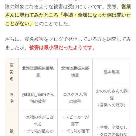
険の対象になるような被害は受けにくいです。実際、
営業
さんに尋ねてみたところ「半壊・全壊になった例は聞いた
ことがない」
とのことでした。
さらに、震災被害をブログで発信している方を調査してみ
ましたが、
被害は最小限だったようです。
震
北海道胆振東部地
北海道胆振東部
災
熊本地震
震
地震
名
おののんさんの調
お
yukitan_homeさん
コスケさん宅
査
宅
宅の被害
の被害
（営業への聴取）
・水槽の水がこぼ
・スピーカーが
れる
落下
・半壊、全壊なし
被
・ゴミ箱が散らか
・ ゴミ箱が落下
・クロスの破れな