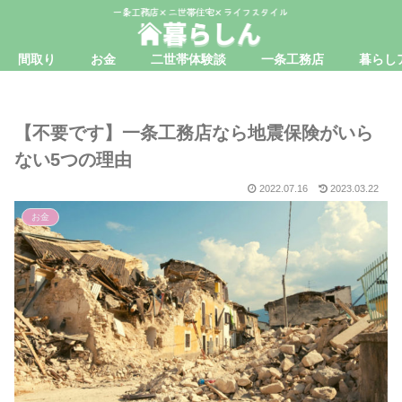
間取り
お金
二世帯体験談
一条工務店
暮らし
【不要です】一条工務店なら地震保険がいら
ない5つの理由
2022.07.16
2023.03.22
お金