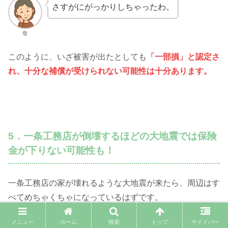
さすがにがっかりしちゃったわ。
母
このように、いざ被害が出たとしても
「一部損」と認定さ
れ、十分な補償が受けられない可能性は十分あります。
5．一条工務店が倒壊するほどの大地震では保険
金が下りない可能性も！
一条工務店の家が壊れるような大地震が来たら、周辺はす
べてめちゃくちゃになっているはずです。
そんな大地震では、
保険金が下りない可能性があります
。
メニュー
ホーム
検索
トップ
サイドバー