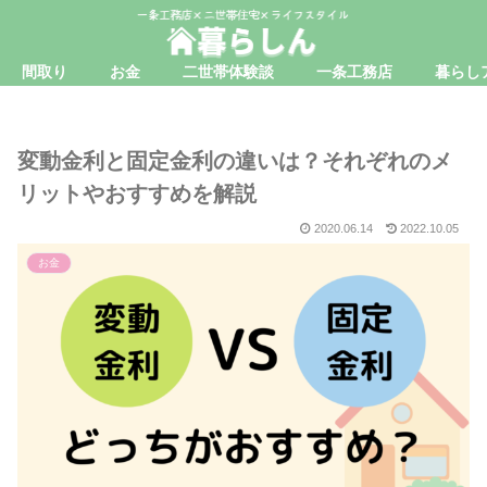
間取り
お金
二世帯体験談
一条工務店
暮らし
変動金利と固定金利の違いは？それぞれのメ
リットやおすすめを解説
2020.06.14
2022.10.05
お金