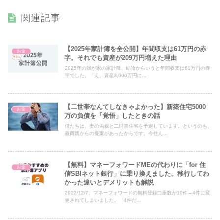
関連記事
【2025年家計簿を全公開】年間収支は61万円の赤
お金
字。それでも資産が209万円増えた理由
2025年の我が家の家計簿、結論からいうと年間収支は61万円の赤
字でした。「え、資産3,000万円に...
【二世帯なんてしなきゃよかった】新築住宅5000
お金
万の負債を「覚悟」したときの話
僕たちは、妻の両親と二世帯住宅を予定しています。というのも、
義両親からの提案があったからです。今住ん...
【無料】マネーフォワードMEの代わりに「for 住
お金
信SBIネット銀行」に乗り換えました。移行してわ
かった違いとデメリットも解説
2022/12/7、マネーフォワードの無料登録口座数が10件→4件に変
更されてしまいました。「4件だ...