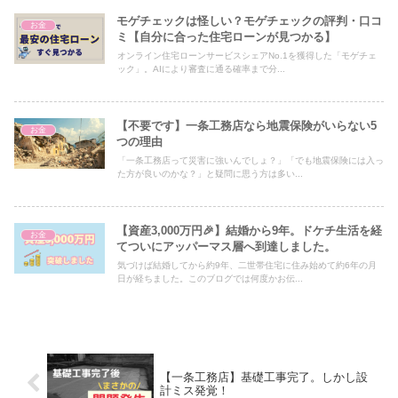
モゲチェックは怪しい？モゲチェックの評判・口コ
お金
ミ【自分に合った住宅ローンが見つかる】
オンライン住宅ローンサービスシェアNo.1を獲得した「モゲチェ
ック」。AIにより審査に通る確率まで分...
【不要です】一条工務店なら地震保険がいらない5
お金
つの理由
「一条工務店って災害に強いんでしょ？」「でも地震保険には入っ
た方が良いのかな？」と疑問に思う方は多い...
【資産3,000万円🎉】結婚から9年。ドケチ生活を経
お金
てついにアッパーマス層へ到達しました。
気づけば結婚してから約9年、二世帯住宅に住み始めて約6年の月
日が経ちました。このブログでは何度かお伝...
【一条工務店】基礎工事完了。しかし設
計ミス発覚！