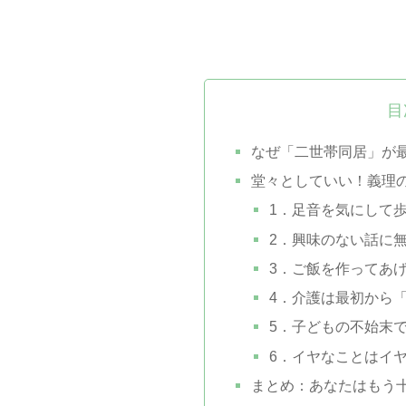
目
なぜ「二世帯同居」が
堂々としていい！義理
1．足音を気にして
2．興味のない話に
3．ご飯を作ってあ
4．介護は最初から
5．子どもの不始末
6．イヤなことはイ
まとめ：あなたはもう