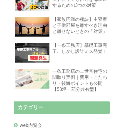
するための3つの対策
【家族円満の秘訣】主寝室
と子供部屋を離すべき理由
と離せないときの「対策」
【一条工務店】基礎工事完
了。しかし設計ミス発覚！
一条工務店の二世帯住宅の
間取り実例｜費用・こだわ
り・後悔ポイントも公開
【53坪・部分共有型】
カテゴリー
web内覧会