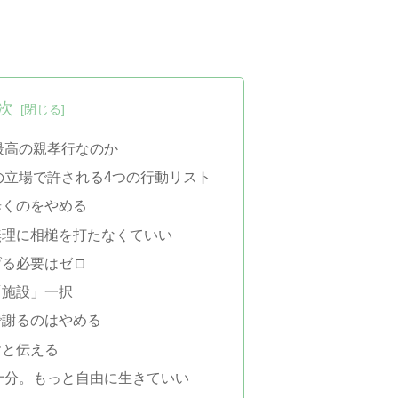
次
最高の親孝行なのか
の立場で許される4つの行動リスト
歩くのをやめる
無理に相槌を打たなくていい
げる必要はゼロ
「施設」一択
で謝るのはやめる
ヤと伝える
十分。もっと自由に生きていい