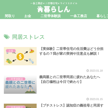
間取り
お金
二世帯体験談
一条工務店
暮らし
同居ストレス
【実体験】二世帯住宅の生活費はどう分担
お金
するの？我が家の実例や注意点も解説！
2023.01.18
義両親との二世帯同居に疲れたあなたへ
二世帯体験談
【自己犠牲は今日で終わり】
2023.01.15
【プチストレス】認知症の義祖母と同居す
二世帯体験談