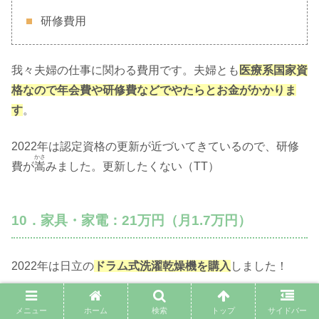
研修費用
我々夫婦の仕事に関わる費用です。夫婦とも
医療系国家資
格なので年会費や研修費などでやたらとお金がかかりま
す
。
2022年は認定資格の更新が近づいてきているので、研修
かさ
費が
嵩
みました。更新したくない（TT）
10．家具・家電：21万円（月1.7万円）
2022年は日立の
ドラム式洗濯乾燥機を購入
しました！
高かったですが乾燥機があると本当にラクですね。買って
メニュー
ホーム
検索
トップ
サイドバー