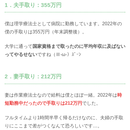
1．夫手取り：355万円
僕は理学療法士として病院に勤務しています。2022年の
僕の手取りは355万円（年末調整後）。
大学に通って
国家資格まで取ったのに平均年収に及ばない
ってやるせない
ですね（Ⅲ-ω-）ｽﾞｰﾝ
2．妻手取り：212万円
妻は作業療法士なので給料は僕とほぼ一緒。2022年は
時
短勤務中だったので手取りは212万円
でした。
フルタイムより1時間半早く帰るだけなのに、夫婦の手取
りにここまで差がつくなんて恐ろしいです…。