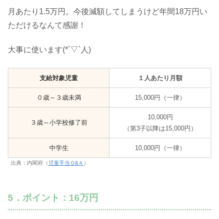
月あたり1.5万円。今後減額してしまうけど年間18万円い
ただけるなんて感謝！
大事に使います(*´▽`人)
支給対象児童
１人あたり月額
０歳～３歳未満
15,000円（一律）
10,000円
３歳～小学校修了前
（第3子以降は15,000円）
中学生
10,000円（一律）
出典：内閣府（
児童手当Ｑ&Ａ
）
5．ポイント：16万円