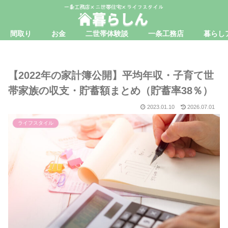
間取り
お金
二世帯体験談
一条工務店
暮らし
【2022年の家計簿公開】平均年収・子育て世
帯家族の収支・貯蓄額まとめ（貯蓄率38％）
2023.01.10
2026.07.01
ライフスタイル