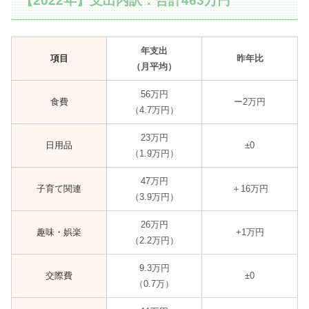
【2022年】支出内訳：合計463万円
年支出
項目
昨年比
（月平均）
56万円
食費
ー2万円
（4.7万円）
23万円
日用品
±0
（1.9万円）
47万円
子育て関連
＋16万円
（3.9万円）
26万円
趣味・娯楽
+1万円
（2.2万円）
9.3万円
交際費
±0
（0.7万）