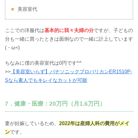
美容室代
ここでの洋服代は
基本的に我々夫婦の分
ですが、子どもの
分も一緒に買ったときは面倒なので一緒に計上しています
(・ω<)
ちなみに僕の美容室代は0円です^^
>>
【美容室いらず】パナソニックプロバリカンER1510P-
Sなら素人でもキレイなカットが可能
7．健康・医療：20万円（月1.6万円）
妻が妊娠しているため、
2022年は産婦人科の費用がメイ
ン
です。