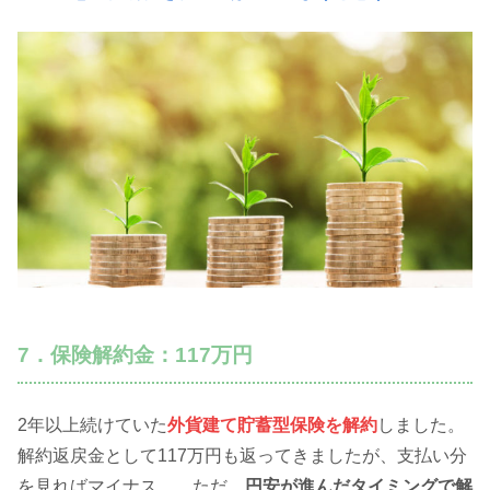
7．保険解約金：117万円
2年以上続けていた
外貨建て貯蓄型保険を解約
しました。
解約返戻金として117万円も返ってきましたが、支払い分
を見ればマイナス…。ただ、
円安が進んだタイミングで解